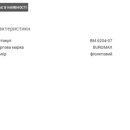
Є В НАЯВНОСТІ
актеристики
ртикул
BM.6204-07
оргова марка
BUROMAX
лір
фіолетовий