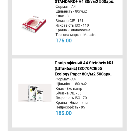
STANDARD+ А4 80г/м2 500арк.
Формат - А4
Щільність - 80г/м2
Клас - B
Білизна CIE - 161
Яскравість ISO - 110
Країна - Словаччина
Торгова марка - Maestro
175.00
Папір офісний A4 Steinbeis №1
(Штанбайс) ISO70/СІЕ55
Ecology Paper 80г/м2 500арк.
Формат - А4
Щільність - 80г/м2
Клас - Еко папір
Білизна CIE - 55
Яскравість ISO - 70
Країна - Німеччина
Непрозорість - 95
185.00