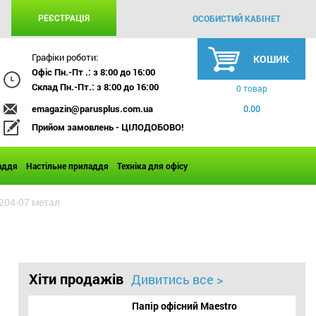
РЕЄСТРАЦІЯ
ОСОБИСТИЙ КАБІНЕТ
Графіки роботи:
КОШИК
Офіс Пн.-Пт .: з 8:00 до 16:00
Склад Пн.-Пт.: з 8:00 до 16:00
0 товар
emagazin@parusplus.com.ua
0.00
Прийом замовлень - ЦІЛОДОБОВО!
аддя
Настільне приладдя
Техніка для офісу
204-07 метал
Хіти продажів
Дивитись все >
Папір офісний Maestro