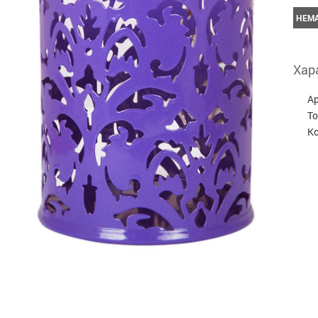
НЕМА
Хар
А
Т
Ко