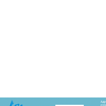
Адр
0209