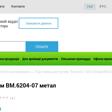
ати
Контакти
РУС
УКР
ний відділ
Замовити дзвінок
ктора
чна продукція
Для архівації документів
Письмове приладдя
Офісне прил
ні без наповнення
>>
Підставка для ручек “Barocco” 83х100мм BM.6
мм BM.6204-07 метал
( 0 )
0