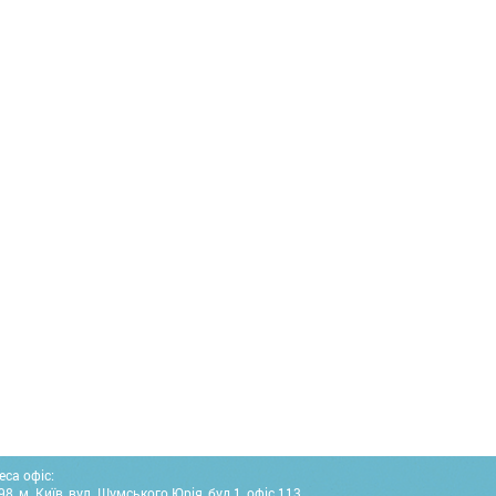
еса офіс:
8, м. Київ, вул. Шумського Юрія, буд.1, офіс 113