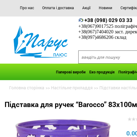
Про нас
Оплата і доставка
Акції
Новини
Сертифік
+38 (098) 029 03 33
+38(067)9017525 поліграфіч
+38(067)7404020 заст. дире
+38(097)4686206 склад
Паперові вироби
Еко продукція
Поліграфі
Головна сторінка
>>
Настільне приладдя
>>
Підставки настіль
Підставка для ручек “Barocco” 83х100
0.0