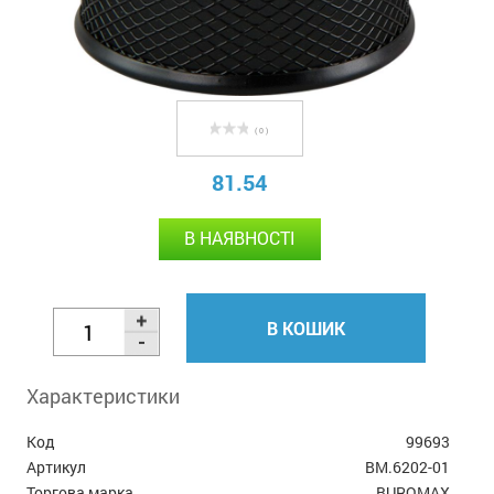
( 0 )
81.54
В НАЯВНОСТІ
В КОШИК
Характеристики
Код
99693
Артикул
BM.6202-01
Торгова марка
BUROMAX