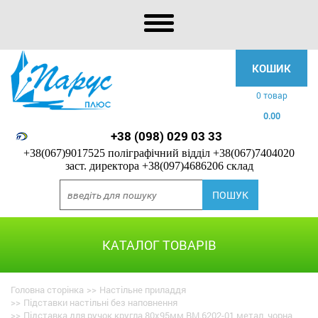
КОШИК
0 товар
0.00
+38 (098) 029 03 33
+38(067)9017525 поліграфічний відділ
+38(067)7404020
заст. директора
+38(097)4686206 склад
КАТАЛОГ ТОВАРІВ
Головна сторінка
>>
Настільне приладдя
>>
Підставки настільні без наповнення
>>
Підставка для ручок кругла 80x95мм BM.6202-01 метал, чорна