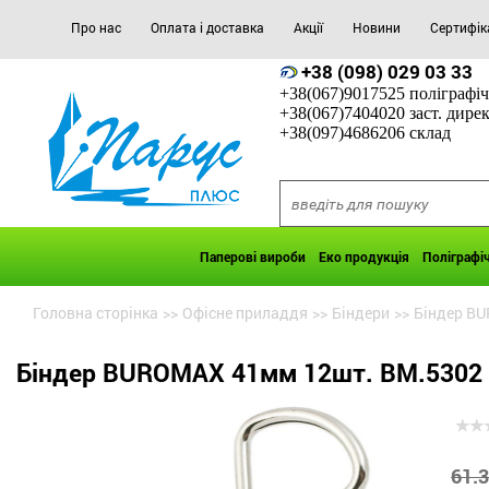
Про нас
Оплата і доставка
Акції
Новини
Сертифік
+38 (098) 029 03 33
+38(067)9017525 поліграфіч
+38(067)7404020 заст. дире
+38(097)4686206 склад
Паперові вироби
Еко продукція
Поліграфі
Головна сторінка
>>
Офісне приладдя
>>
Біндери
>>
Біндер B
Біндер BUROMAX 41мм 12шт. BM.5302
61.