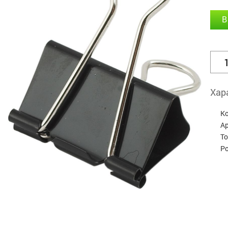
В
Хар
К
А
Т
Р