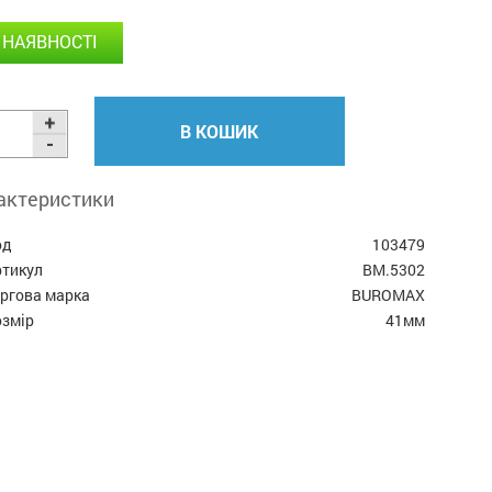
 НАЯВНОСТІ
В КОШИК
актеристики
од
103479
ртикул
BM.5302
оргова марка
BUROMAX
озмір
41мм