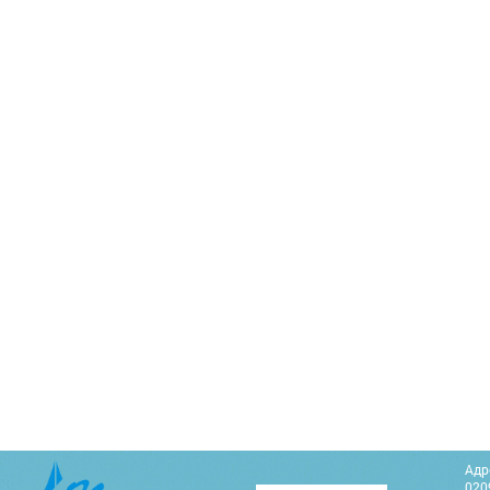
Адр
0209