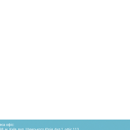
еса офіс:
8, м. Київ, вул. Шумського Юрія, буд.1, офіс 113