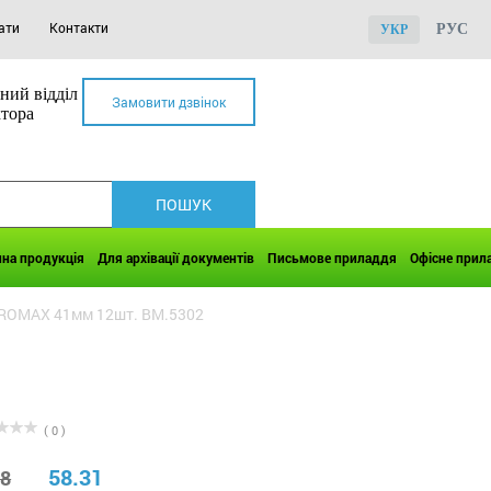
ати
Контакти
РУС
УКР
ний відділ
Замовити дзвінок
ктора
чна продукція
Для архівації документів
Письмове приладдя
Офісне прил
UROMAX 41мм 12шт. BM.5302
( 0 )
58.31
38