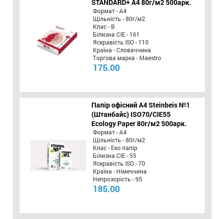
STANDARD+ А4 80г/м2 500арк.
Формат - А4
Щільність - 80г/м2
Клас - B
Білизна CIE - 161
Яскравість ISO - 110
Країна - Словаччина
Торгова марка - Maestro
175.00
Папір офісний A4 Steinbeis №1
(Штанбайс) ISO70/СІЕ55
Ecology Paper 80г/м2 500арк.
Формат - А4
Щільність - 80г/м2
Клас - Еко папір
Білизна CIE - 55
Яскравість ISO - 70
Країна - Німеччина
Непрозорість - 95
185.00