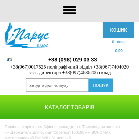
КОШИК
0 товар
0.00
+38 (098) 029 03 33
+38(067)9017525 поліграфічний відділ
+38(067)7404020
заст. директора
+38(097)4686206 склад
КАТАЛОГ ТОВАРІВ
Головна сторінка
>>
Офісне приладдя
>>
Тримачі для паперів
>>
Держатель для бумаг "Скрепка" 150x80мм BUROMAX
металлический BM.6281-01 черный