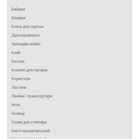
Бейджи
Біндери
Бокси для скріпок
Діркопробивачі
Закладки клейкі
Клей
Кнопки
Кошики для паперів
Коректори
Ластики
Лінійки і транспортири
Ножі
Ножиці
Скоби для степлера
Скотч канцелярський