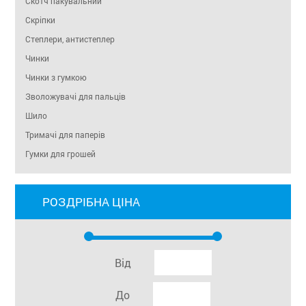
Скотч пакувальний
Скріпки
Степлери, антистеплер
Чинки
Чинки з гумкою
Зволожувачі для пальців
Шило
Тримачі для паперів
Гумки для грошей
РОЗДРІБНА ЦІНА
Від
До