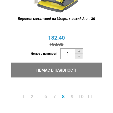
Дирокол металевий на 30арк. жовтий Aion_30
182.40
192.00
Немає в наявності
НЕМАЄ В НАЯВНОСТІ
1
2
6
7
8
9
10
11
...