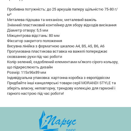
Пробивна потужність: до 25 аркушів паперу щільністю 75-80 г/
м²
Металева підошва та механізм, металевий важіль
Знімний пластиковий контейнер для збору відходів висікання
Діаметр отвору: 5,5 мм
Міжцентрова відстань: 80 мм
Фіксатор закритого положення
Висувна лінійка з форматною шкалою А4, B5, А5, B6, А6
Прогумована пластикова вставка на важелі попереджає
сковзанню руки під час роботи
Колір зелений, оздоблений елементами м'якого сірого кольору,
що підкреслюють дизайн
Розмір: 115х96х89 мм
Індивідуальна упаковка: картонна коробка з европідвісом
Придбайте інші канцелярські товари серії MORANDI STYLE та
зберіть власну, неповторну, трендову колекцію для гармонії і
гарного настрою під час роботи!