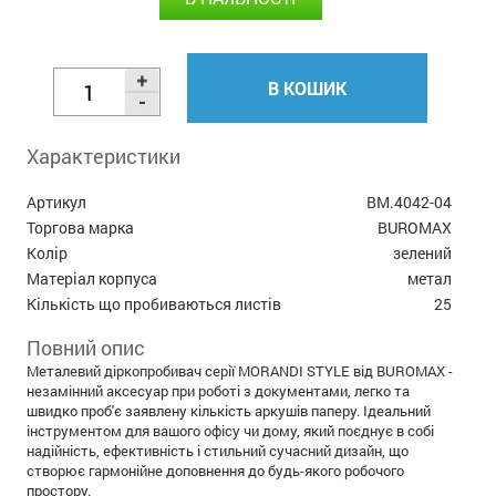
В КОШИК
Характеристики
Артикул
BM.4042-04
Торгова марка
BUROMAX
Колір
зелений
Матеріал корпуса
метал
Кількість що пробиваються листів
25
Повний опис
Металевий діркопробивач серії MORANDI STYLE від BUROMAX -
незамінний аксесуар при роботі з документами, легко та
швидко проб'є заявлену кількість аркушів паперу. Ідеальний
інструментом для вашого офісу чи дому, який поєднує в собі
надійність, ефективність і стильний сучасний дизайн, що
створює гармонійне доповнення до будь-якого робочого
простору.