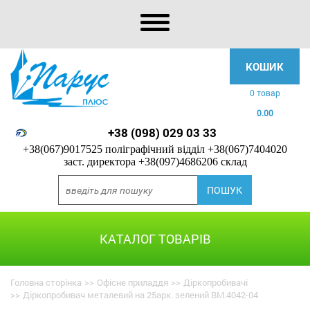
КОШИК
0 товар
0.00
+38 (098) 029 03 33
+38(067)9017525 поліграфічний відділ
+38(067)7404020
заст. директора
+38(097)4686206 склад
КАТАЛОГ ТОВАРІВ
Головна сторінка
>>
Офісне приладдя
>>
Діркопробивачі
>>
Діркопробивач металевий на 25арк. зелений BM.4042-04