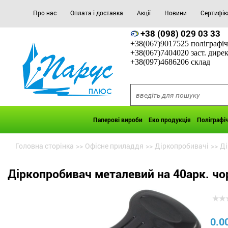
Про нас
Оплата і доставка
Акції
Новини
Сертифік
+38 (098) 029 03 33
+38(067)9017525 поліграфіч
+38(067)7404020 заст. дире
+38(097)4686206 склад
Паперові вироби
Еко продукція
Поліграфі
Головна сторінка
>>
Офісне приладдя
>>
Діркопробивачі
>>
Ді
Діркопробивач металевий на 40арк. ч
0.0