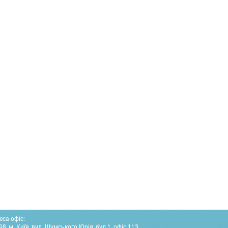
еса офіс:
8, м. Київ, вул. Шумського Юрія, буд.1, офіс 113