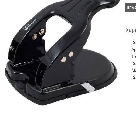
НЕМА
Хар
К
А
Т
Ко
Ма
Кі