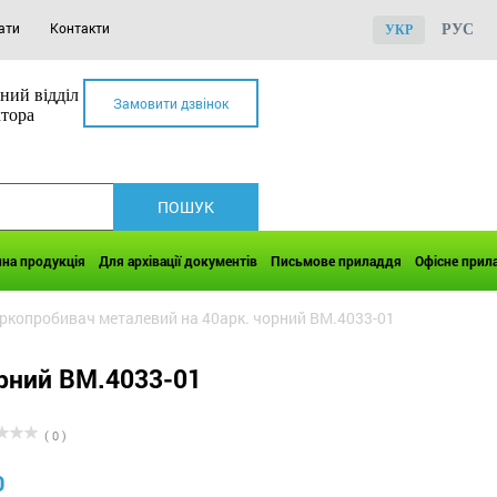
ати
Контакти
РУС
УКР
ний відділ
Замовити дзвінок
ктора
чна продукція
Для архівації документів
Письмове приладдя
Офісне прил
ркопробивач металевий на 40арк. чорний BM.4033-01
орний BM.4033-01
( 0 )
0