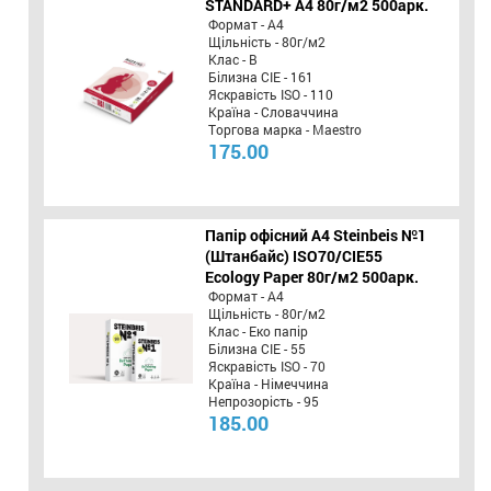
STANDARD+ А4 80г/м2 500арк.
Формат - А4
Щільність - 80г/м2
Клас - B
Білизна CIE - 161
Яскравість ISO - 110
Країна - Словаччина
Торгова марка - Maestro
175.00
Папір офісний A4 Steinbeis №1
(Штанбайс) ISO70/СІЕ55
Ecology Paper 80г/м2 500арк.
Формат - А4
Щільність - 80г/м2
Клас - Еко папір
Білизна CIE - 55
Яскравість ISO - 70
Країна - Німеччина
Непрозорість - 95
185.00