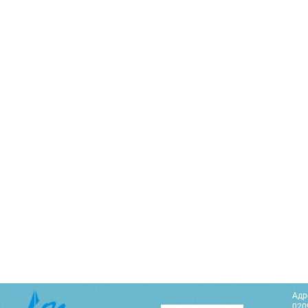
Адр
0209