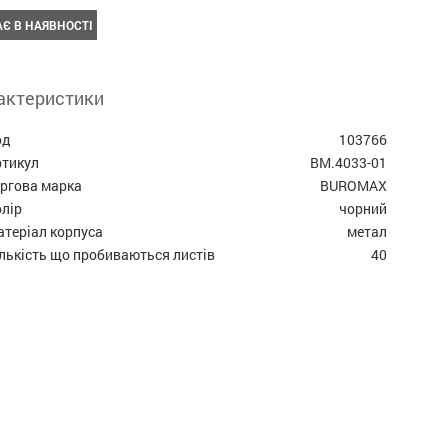
Є В НАЯВНОСТІ
актеристики
од
103766
ртикул
BM.4033-01
оргова марка
BUROMAX
лір
чорний
теріал корпуса
метал
лькість що пробиваються листів
40