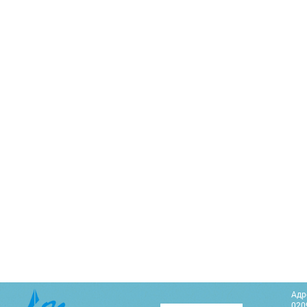
Адр
0209