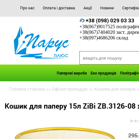
Про нас
Оплата і доставка
Акції
Новини
Сертифік
+38 (098) 029 03 33
+38(067)9017525 поліграфіч
+38(067)7404020 заст. дире
+38(097)4686206 склад
Паперові вироби
Еко продукція
Поліграфі
Головна сторінка
>>
Офісне приладдя
>>
Кошики для паперів
>
Кошик для паперу 15л ZiBi ZB.3126-08
295