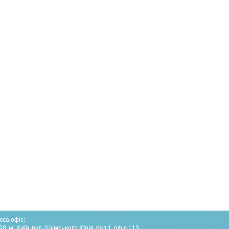
еса офіс:
8, м. Київ, вул. Шумського Юрія, буд.1, офіс 113