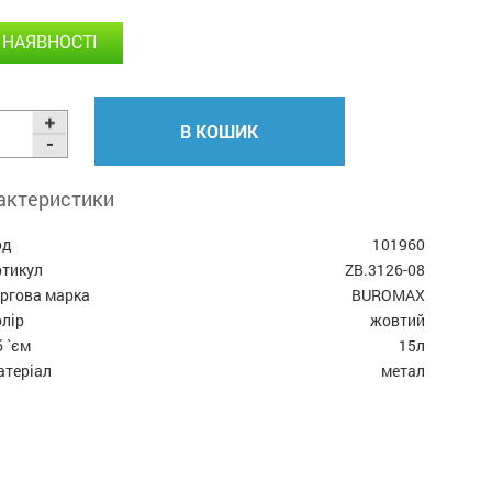
 НАЯВНОСТІ
В КОШИК
актеристики
од
101960
ртикул
ZB.3126-08
оргова марка
BUROMAX
лір
жовтий
 `єм
15л
атеріал
метал