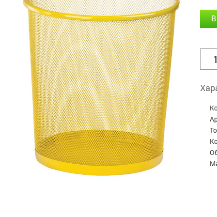
В
Хар
К
А
Т
Ко
Об
М