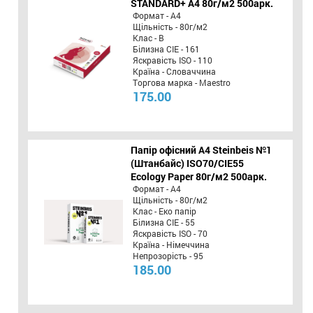
STANDARD+ А4 80г/м2 500арк.
Формат - А4
Щільність - 80г/м2
Клас - B
Білизна CIE - 161
Яскравість ISO - 110
Країна - Словаччина
Торгова марка - Maestro
175.00
Папір офісний A4 Steinbeis №1
(Штанбайс) ISO70/СІЕ55
Ecology Paper 80г/м2 500арк.
Формат - А4
Щільність - 80г/м2
Клас - Еко папір
Білизна CIE - 55
Яскравість ISO - 70
Країна - Німеччина
Непрозорість - 95
185.00