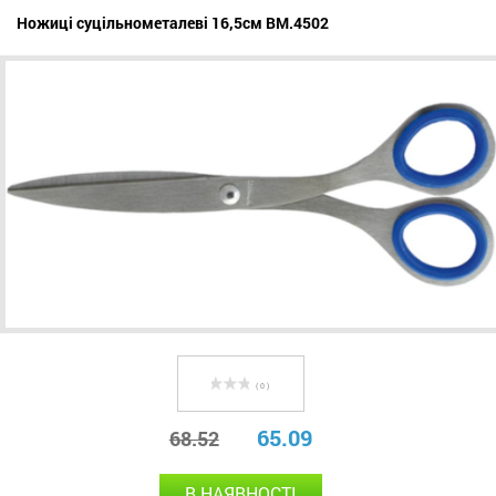
Ножиці суцільнометалеві 16,5см BM.4502
( 0 )
65.09
68.52
В НАЯВНОСТІ