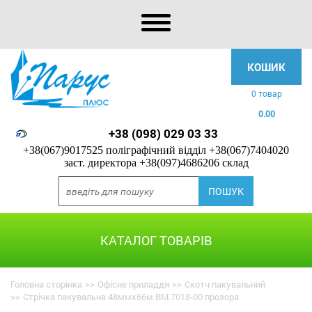
КОШИК
0 товар
0.00
+38 (098) 029 03 33
+38(067)9017525 поліграфічний відділ
+38(067)7404020
заст. директора
+38(097)4686206 склад
КАТАЛОГ ТОВАРІВ
Головна сторінка
>>
Офісне приладдя
>>
Скотч пакувальний
>>
Стрічка пакувальна 48ммx66м BM.7018-00 прозора