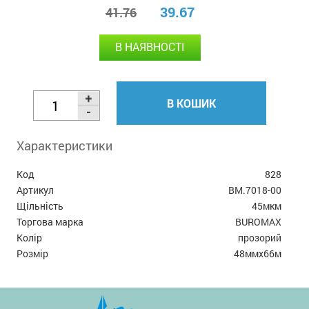
39.67
41.76
В НАЯВНОСТІ
В КОШИК
Характеристики
Код
828
Артикул
BM.7018-00
Щільність
45мкм
Торгова марка
BUROMAX
Колір
прозорий
Розмір
48ммx66м