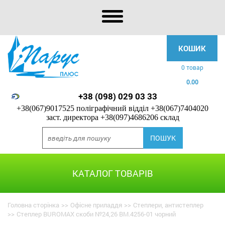
КОШИК
0 товар
0.00
+38 (098) 029 03 33
+38(067)9017525 поліграфічний відділ
+38(067)7404020
заст. директора
+38(097)4686206 склад
КАТАЛОГ ТОВАРІВ
Головна сторінка
>>
Офісне приладдя
>>
Степлери, антистеплер
>>
Степлер BUROMAX скоби №24,26 BM.4256-01 чорний