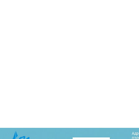
Адр
0209