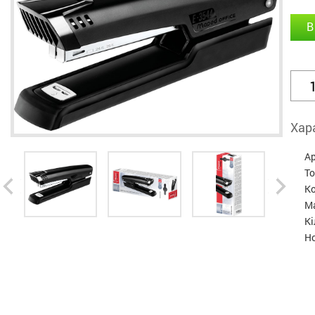
В
Хар
А
Т
Ко
Ма
Кі
Н