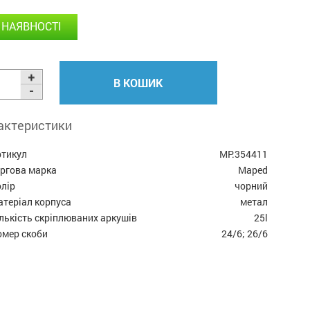
 НАЯВНОСТІ
В КОШИК
актеристики
ртикул
MP.354411
оргова марка
Maped
лір
чорний
теріал корпуса
метал
лькість скріплюваних аркушів
25l
омер скоби
24/6; 26/6