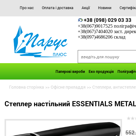
Про нас
Оплата і доставка
Акції
Новини
Сертифік
+38 (098) 029 03 33
+38(067)9017525 поліграфіч
+38(067)7404020 заст. дире
+38(097)4686206 склад
Паперові вироби
Еко продукція
Поліграфі
Головна сторінка
>>
Офісне приладдя
>>
Степлери, антистепле
Степлер настільний ESSENTIALS METAL 
552