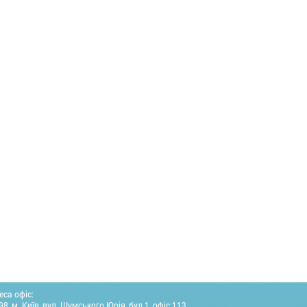
еса офіс:
8, м. Київ, вул. Шумського Юрія, буд.1, офіс 113