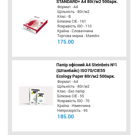
STANDARD+ А4 80г/м2 500арк.
Формат - А4
Щільність - 80г/м2
Клас - B
Білизна CIE - 161
Яскравість ISO - 110
Країна - Словаччина
Торгова марка - Maestro
175.00
Папір офісний A4 Steinbeis №1
(Штанбайс) ISO70/СІЕ55
Ecology Paper 80г/м2 500арк.
Формат - А4
Щільність - 80г/м2
Клас - Еко папір
Білизна CIE - 55
Яскравість ISO - 70
Країна - Німеччина
Непрозорість - 95
185.00