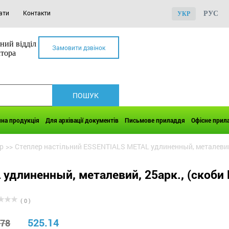
ати
Контакти
РУС
УКР
ний відділ
Замовити дзвінок
ктора
чна продукція
Для архівації документів
Письмове приладдя
Офісне прил
р
>>
Степлер настільний ESSENTIALS METAL удлиненный, металевий,
удлиненный, металевий, 25арк., (скоби 
( 0 )
525.14
.78