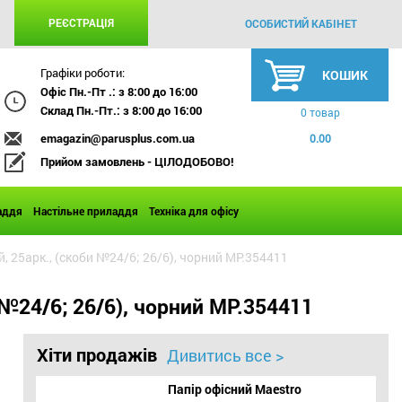
РЕЄСТРАЦІЯ
ОСОБИСТИЙ КАБІНЕТ
Графіки роботи:
КОШИК
Офіс Пн.-Пт .: з 8:00 до 16:00
Склад Пн.-Пт.: з 8:00 до 16:00
0 товар
emagazin@parusplus.com.ua
0.00
Прийом замовлень - ЦІЛОДОБОВО!
аддя
Настільне приладдя
Техніка для офісу
 25арк., (скоби №24/6; 26/6), чорний MP.354411
№24/6; 26/6), чорний MP.354411
Хіти продажів
Дивитись все >
Папір офісний Maestro