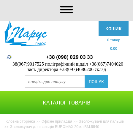
КОШИК
0 товар
0.00
+38 (098) 029 03 33
+38(067)9017525 поліграфічний відділ
+38(067)7404020
заст. директора
+38(097)4686206 склад
КАТАЛОГ ТОВАРІВ
Головна сторінка
>>
Офісне приладдя
>>
Зволожувачі для пальців
>>
Зволожувач для пальців BUROMAX 20мл BM.5540