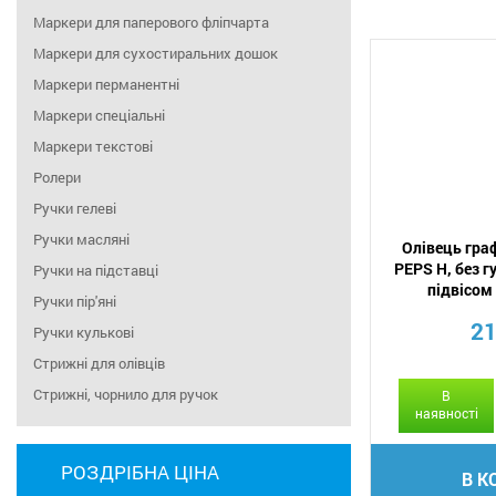
Маркери для паперового фліпчарта
Маркери для сухостиральних дошок
Маркери перманентні
Маркери спеціальні
Маркери текстові
Ролери
Ручки гелеві
Ручки масляні
Олівець гра
PEPS H, без г
Ручки на підставці
підвісом
Ручки пір'яні
21
Ручки кулькові
Стрижні для олівців
Стрижні, чорнило для ручок
В
наявності
РОЗДРІБНА ЦІНА
В К