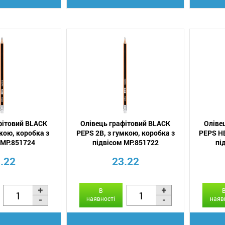
фітовий BLACK
Олівець графітовий BLACK
Оліве
мкою, коробка з
PEPS 2B, з гумкою, коробка з
PEPS HB
 MP.851724
підвісом MP.851722
пі
.22
23.22
В
наявності
наяв