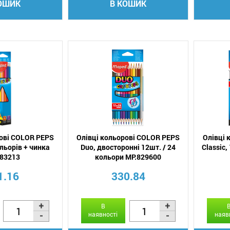
ОШИК
В КОШИК
рові COLOR PEPS
Олівці кольорові COLOR PEPS
Олівці 
ольорів + чинка
Duo, двосторонні 12шт. / 24
Classic,
183213
кольори MP.829600
1.16
330.84
В
наявності
наяв