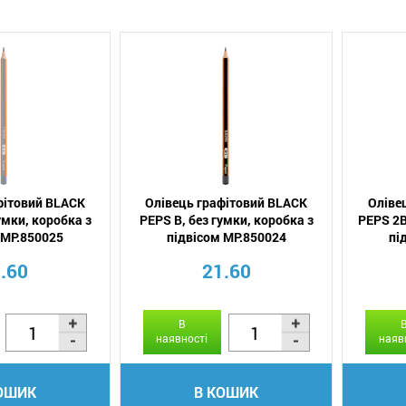
фітовий BLACK
Олівець графітовий BLACK
Оліве
умки, коробка з
PEPS B, без гумки, коробка з
PEPS 2B
 MP.850025
підвісом MP.850024
пі
.60
21.60
В
наявності
наяв
ОШИК
В КОШИК