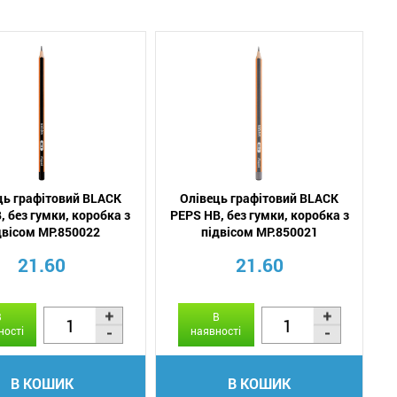
ць графітовий BLACK
Олівець графітовий BLACK
, без гумки, коробка з
PEPS HB, без гумки, коробка з
двісом MP.850022
підвісом MP.850021
21.60
21.60
В
В
ності
наявності
В КОШИК
В КОШИК