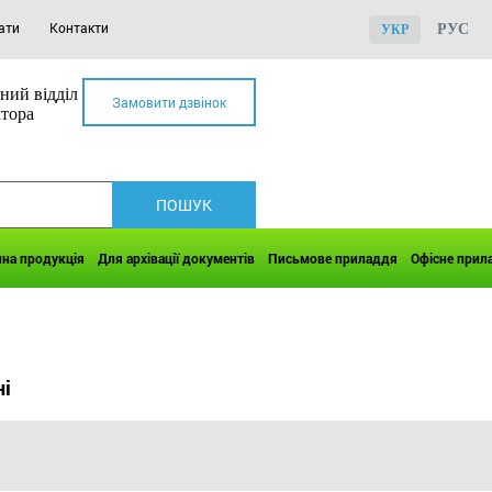
ати
Контакти
РУС
УКР
ний відділ
Замовити дзвінок
ктора
чна продукція
Для архівації документів
Письмове приладдя
Офісне прил
ні