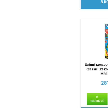
В К
Олівці кольо
Classic, 12 к
MP.
28
В
наявності