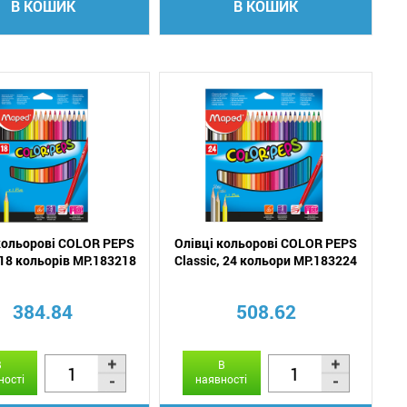
В КОШИК
В КОШИК
кольорові COLOR PEPS
Олівці кольорові COLOR PEPS
 18 кольорів MP.183218
Classic, 24 кольори MP.183224
384.84
508.62
В
В
ності
наявності