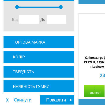
Від
До
ТОРГОВА МАРКА
КОЛІР
Олівець гра
PEPS B, з гу
підвісом
ТВЕРДІСТЬ
23
НАЯВНІСТЬ ГУМКИ
В
наявності