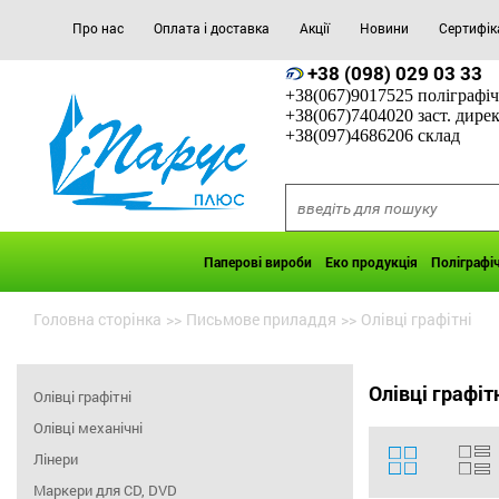
Про нас
Оплата і доставка
Акції
Новини
Сертифік
+38 (098) 029 03 33
+38(067)9017525 поліграфіч
+38(067)7404020 заст. дире
+38(097)4686206 склад
Паперові вироби
Еко продукція
Поліграфі
Головна сторінка
>>
Письмове приладдя
>>
Олівці графітні
Олівці графіт
Олівці графітні
Олівці механічні
Лінери
Маркери для CD, DVD