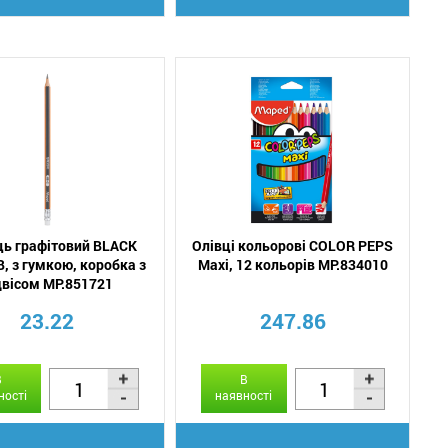
ць графітовий BLACK
Олівці кольорові COLOR PEPS
, з гумкою, коробка з
Maxi, 12 кольорів MP.834010
двісом MP.851721
23.22
247.86
В
В
ності
наявності