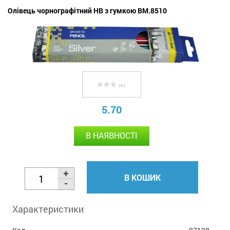
Олівець чорнографітний НВ з гумкою BM.8510
( 0 )
5.70
В НАЯВНОСТІ
В КОШИК
Характеристики