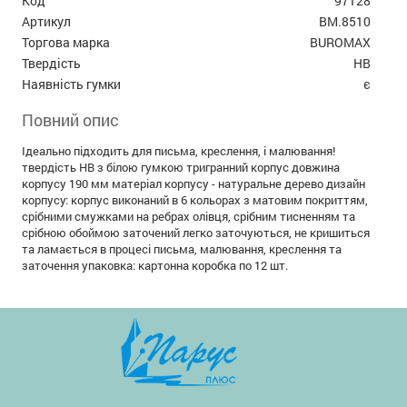
Код
97128
Артикул
BM.8510
Торгова марка
BUROMAX
Твердість
HB
Наявність гумки
є
Повний опис
Ідеально підходить для письма, креслення, і малювання!
твердість HB з білою гумкою тригранний корпус довжина
корпусу 190 мм матеріал корпусу - натуральне дерево дизайн
корпусу: корпус виконаний в 6 кольорах з матовим покриттям,
срібними смужками на ребрах олівця, срібним тисненням та
срібною обоймою заточений легко заточуються, не кришиться
та ламається в процесі письма, малювання, креслення та
заточення упаковка: картонна коробка по 12 шт.