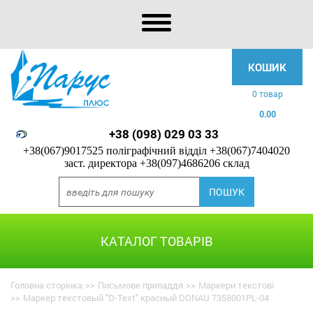
КОШИК
0 товар
0.00
+38 (098) 029 03 33
+38(067)9017525 поліграфічний відділ
+38(067)7404020
заст. директора
+38(097)4686206 склад
КАТАЛОГ ТОВАРІВ
Головна сторінка
>>
Письмове приладдя
>>
Маркери текстові
>>
Маркер текстовый "D-Text" красный DONAU 7358001PL-04