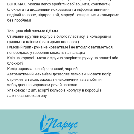
BUROMAX. Можна легко зробити свої зошити, конспекти,
блокноти та щоденники яскравими та інформативними -
виділяй головне, підкреслюй, маркуй тези різними кольорами
без проблем!
Товщина лінії письма 0,5 мм.
Стильний круглий корпус з білого пластику, з кольоровим
грипом та кліпом (в чотирьох кольорах)
Гумовий грип - рука не ковзатиме і не втомлюватиметься,
попереджає утворення мозолів на пальцях
Кліп на корпусі - можна зручно закріпити ручку на зошиті або
блокноті
Колір чорнила - синій, червоний, чорний
Автоматичний механізм дозволяє легко змінювати колір
стрижня, а також заховати наконечник та запобігти
забрудненню чорнилом речей навколо
Упаковка: 12 шт. асорті кольорів корпусу в коробці з
ламінованого картону