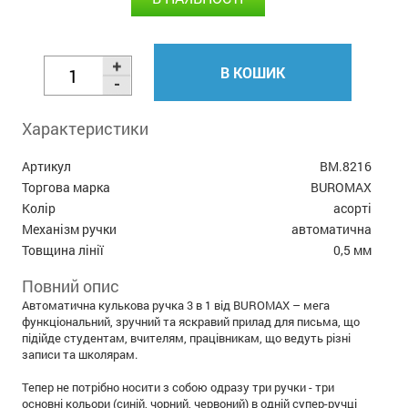
В КОШИК
Характеристики
Артикул
BM.8216
Торгова марка
BUROMAX
Колір
асорті
Механізм ручки
автоматична
Товщина лінії
0,5 мм
Повний опис
Автоматична кулькова ручка 3 в 1 від BUROMAX – мега
функціональний, зручний та яскравий прилад для письма, що
підійде студентам, вчителям, працівникам, що ведуть різні
записи та школярам.
Тепер не потрібно носити з собою одразу три ручки - три
основні кольори (синій, чорний, червоний) в одній супер-ручці