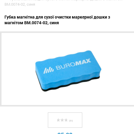
BM.0074-02, синя
Губка магнітна для сухої очистки маркерної дошки з
магнітом BM.0074-02, синя
( 0 )