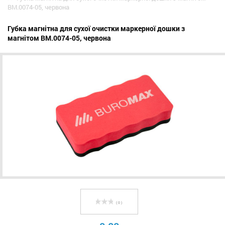
BM.0074-05, червона
Губка магнітна для сухої очистки маркерної дошки з
магнітом BM.0074-05, червона
( 0 )