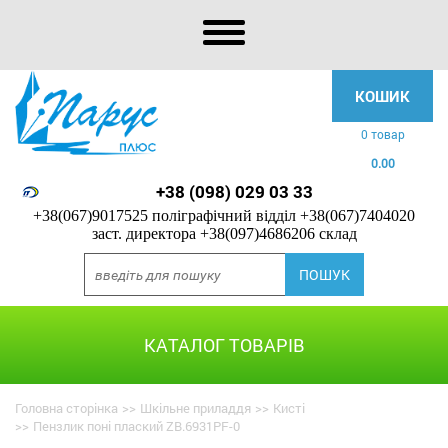
КОШИК
0 товар
0.00
+38 (098) 029 03 33
+38(067)9017525 поліграфічний відділ
+38(067)7404020
заст. директора
+38(097)4686206 склад
КАТАЛОГ ТОВАРІВ
Головна сторінка
>>
Шкільне приладдя
>>
Кисті
>>
Пензлик поні плаский ZB.6931PF-0