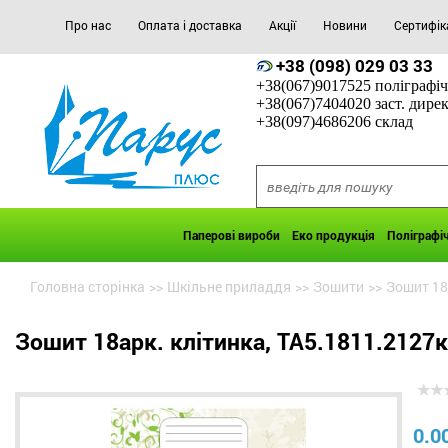
Про нас
Оплата і доставка
Акції
Новини
Сертифік
+38 (098) 029 03 33
+38(067)9017525 поліграфіч
+38(067)7404020 заст. дире
+38(097)4686206 склад
Паперові вироби
Еко продукція
Поліграфі
Головна сторінка
>>
Шкільне приладдя
>>
Зошити
>>
Зошит 18
Зошит 18арк. клітинка, ТА5.1811.2127к
0.0