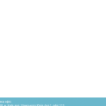
еса офіс:
8, м. Київ, вул. Шумського Юрія, буд.1, офіс 113