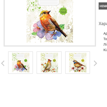
НЕМА
Хар
А
Т
Л
Кі