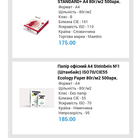
STANDARD+ А4 80г/м2 500арк.
Формат - А4
Щільність - 80г/м2
Клас - B
Білизна CIE - 161
Яскравість ISO - 110
Країна - Словаччина
Торгова марка - Maestro
175.00
Папір офісний A4 Steinbeis №1
(Штанбайс) ISO70/СІЕ55
Ecology Paper 80г/м2 500арк.
Формат - А4
Щільність - 80г/м2
Клас - Еко папір
Білизна CIE - 55
Яскравість ISO - 70
Країна - Німеччина
Непрозорість - 95
185.00