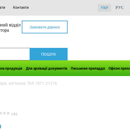
ати
Контакти
РУС
УКР
ний відділ
Замовити дзвінок
ктора
чна продукція
Для архівації документів
Письмове приладдя
Офісне прил
арк. клітинка, ТА5.1811.2127к
( 0 )
0