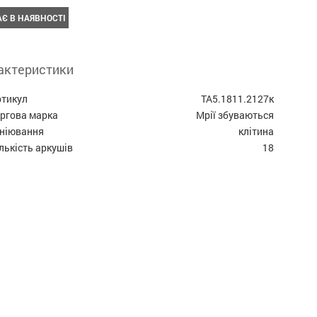
Є В НАЯВНОСТІ
актеристики
ртикул
ТА5.1811.2127к
оргова марка
Мрії збуваються
ініювання
клітина
лькість аркушів
18