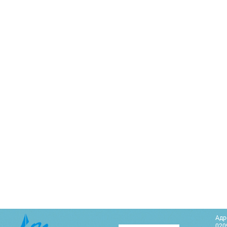
Адр
0209