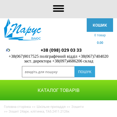
КОШИК
0 товар
0.00
+38 (098) 029 03 33
+38(067)9017525 поліграфічний відділ
+38(067)7404020
заст. директора
+38(097)4686206 склад
КАТАЛОГ ТОВАРІВ
Головна сторінка
>>
Шкільне приладдя
>>
Зошити
>>
Зошит 24арк. клітинка, ТА5.2411.2126к