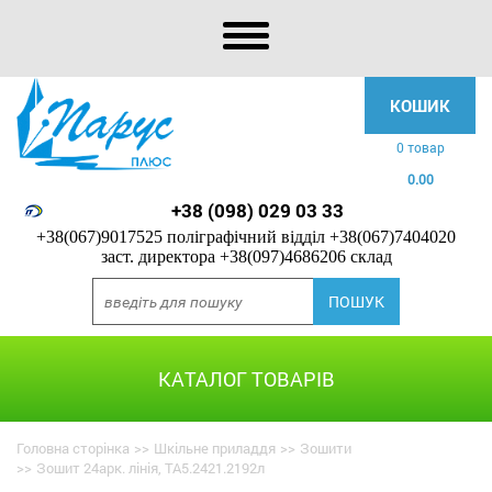
КОШИК
0 товар
0.00
+38 (098) 029 03 33
+38(067)9017525 поліграфічний відділ
+38(067)7404020
заст. директора
+38(097)4686206 склад
КАТАЛОГ ТОВАРІВ
Головна сторінка
>>
Шкільне приладдя
>>
Зошити
>>
Зошит 24арк. лінія, ТА5.2421.2192л