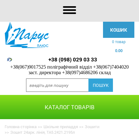
КОШИК
0 товар
0.00
+38 (098) 029 03 33
+38(067)9017525 поліграфічний відділ
+38(067)7404020
заст. директора
+38(097)4686206 склад
КАТАЛОГ ТОВАРІВ
Головна сторінка
>>
Шкільне приладдя
>>
Зошити
>>
Зошит 24арк. лінія, ТА5.2421.2195л