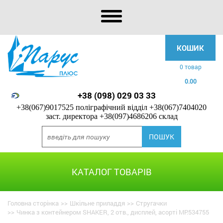
КОШИК
0 товар
0.00
+38 (098) 029 03 33
+38(067)9017525 поліграфічний відділ
+38(067)7404020
заст. директора
+38(097)4686206 склад
КАТАЛОГ ТОВАРІВ
Головна сторінка
>>
Шкільне приладдя
>>
Стругачки
>>
Чинка з контейнером SHAKER, 2 отв., дисплей, асорті MP.534755