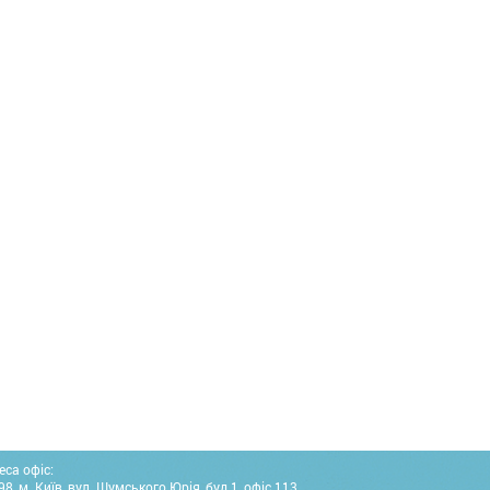
еса офіс:
8, м. Київ, вул. Шумського Юрія, буд.1, офіс 113