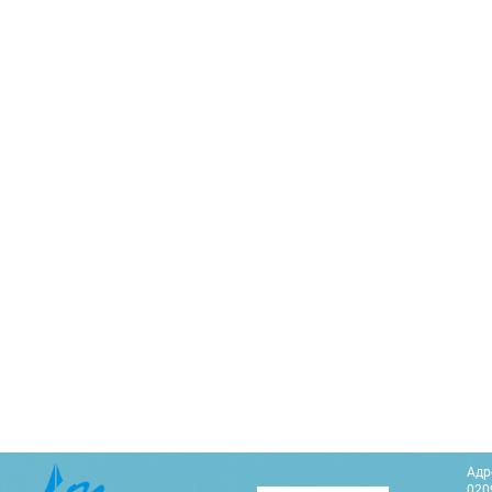
Адр
0209