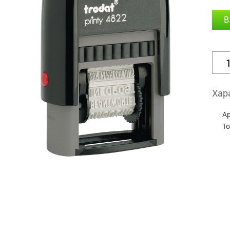
В
Хар
А
Т