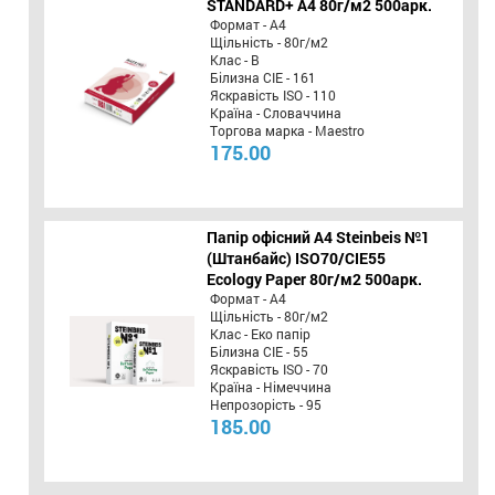
STANDARD+ А4 80г/м2 500арк.
Формат - А4
Щільність - 80г/м2
Клас - B
Білизна CIE - 161
Яскравість ISO - 110
Країна - Словаччина
Торгова марка - Maestro
175.00
Папір офісний A4 Steinbeis №1
(Штанбайс) ISO70/СІЕ55
Ecology Paper 80г/м2 500арк.
Формат - А4
Щільність - 80г/м2
Клас - Еко папір
Білизна CIE - 55
Яскравість ISO - 70
Країна - Німеччина
Непрозорість - 95
185.00