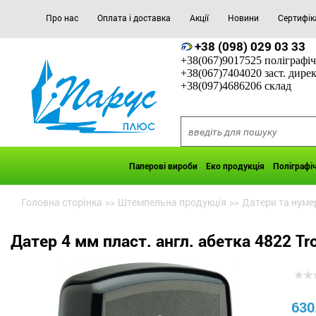
Про нас
Оплата і доставка
Акції
Новини
Сертифік
+38 (098) 029 03 33
+38(067)9017525 поліграфіч
+38(067)7404020 заст. дире
+38(097)4686206 склад
Паперові вироби
Еко продукція
Поліграфі
Головна сторінка
>>
Штемпельна продукція
>>
Датери та нуме
Датер 4 мм пласт. англ. абетка 4822 Tr
630