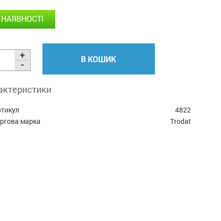
 НАЯВНОСТІ
В КОШИК
актеристики
ртикул
4822
оргова марка
Trodat