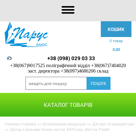
КОШИК
0 товар
0.00
+38 (098) 029 03 33
+38(067)9017525 поліграфічний відділ
+38(067)7404020
заст. директора
+38(097)4686206 склад
КАТАЛОГ ТОВАРІВ
Головна сторінка
>>
Штемпельна продукція
>>
Датери та нумератори
>>
Датер з вільним полем метал. 5470 укр. абетка Trodat