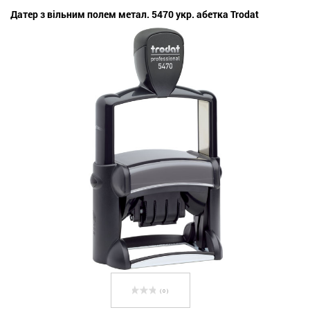
Датер з вільним полем метал. 5470 укр. абетка Trodat
( 0 )