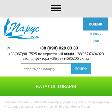
КОШИК
0 товар
0.00
+38 (098) 029 03 33
+38(067)9017525 поліграфічний відділ
+38(067)7404020
заст. директора
+38(097)4686206 склад
КАТАЛОГ ТОВАРІВ
Головна сторінка
>>
Штемпельна продукція
>>
Датери та нумератори
>>
Датер з вільним полем метал. 5480 укр. абетка Trodat