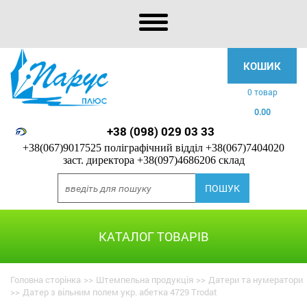
КОШИК
0 товар
0.00
+38 (098) 029 03 33
+38(067)9017525 поліграфічний відділ
+38(067)7404020
заст. директора
+38(097)4686206 склад
КАТАЛОГ ТОВАРІВ
Головна сторінка
>>
Штемпельна продукція
>>
Датери та нумератори
>>
Датер з вільним полем укр. абетка 4729 Trodat