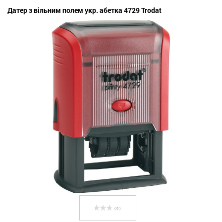
Датер з вільним полем укр. абетка 4729 Trodat
( 0 )