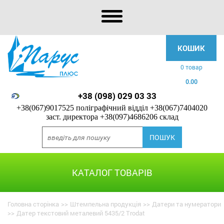
КОШИК
0 товар
0.00
+38 (098) 029 03 33
+38(067)9017525 поліграфічний відділ
+38(067)7404020
заст. директора
+38(097)4686206 склад
КАТАЛОГ ТОВАРІВ
Головна сторінка
>>
Штемпельна продукція
>>
Датери та нумератори
>>
Датер текстовий металевий 5435/2 Trodat