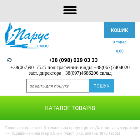
КОШИК
0 товар
0.00
+38 (098) 029 03 33
+38(067)9017525 поліграфічний відділ
+38(067)7404020
заст. директора
+38(097)4686206 склад
КАТАЛОГ ТОВАРІВ
Головна сторінка
>>
Штемпельна продукція
>>
Датери та нумератори
>>
Подвійний мінідатер 3,8 мм пласт. укр. абетка 4816 Trodat