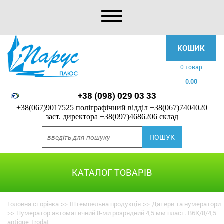
КОШИК
0 товар
0.00
+38 (098) 029 03 33
+38(067)9017525 поліграфічний відділ
+38(067)7404020
заст. директора
+38(097)4686206 склад
КАТАЛОГ ТОВАРІВ
Головна сторінка
>>
Штемпельна продукція
>>
Датери та нумератори
>>
Нумератор автоматичний 8-ми розрядний 4,5 мм пласт. В6К/8/4,5
antigue Trodat