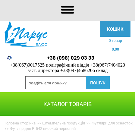
КОШИК
0 товар
0.00
+38 (098) 029 03 33
+38(067)9017525 поліграфічний відділ
+38(067)7404020
заст. директора
+38(097)4686206 склад
КАТАЛОГ ТОВАРІВ
Головна сторінка
>>
Штемпельна продукція
>>
Футляри для оснасток
>>
Футляр для R-542 високий червоний