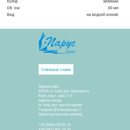
Колір
зелений
Об `єм
30 мл
Вид
на водній основі
Співпраця з нами
Адреса офіс:
02098, м. Київ, вул. Шумського
Юрія, буд.1, офіс 113
Адреса склад:
м. Київ, вул. вул.Катерини
Гандзюк (Біломорська), 2
(орієнтир магазин меблів)
+38 (098) 029 03 33
+38 (067) 901 75 25