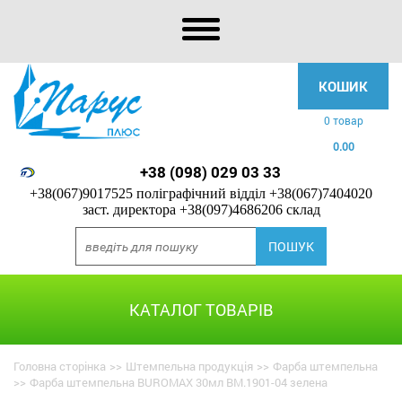
КОШИК
0 товар
0.00
+38 (098) 029 03 33
+38(067)9017525 поліграфічний відділ
+38(067)7404020
заст. директора
+38(097)4686206 склад
КАТАЛОГ ТОВАРІВ
Головна сторінка
>>
Штемпельна продукція
>>
Фарба штемпельна
>>
Фарба штемпельна BUROMAX 30мл BM.1901-04 зелена