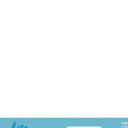
Адр
0209