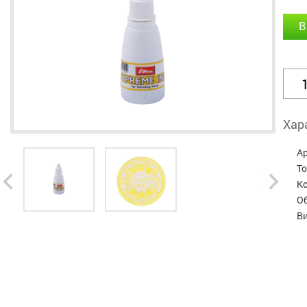
В
Хар
А
Т
Ко
Об
В