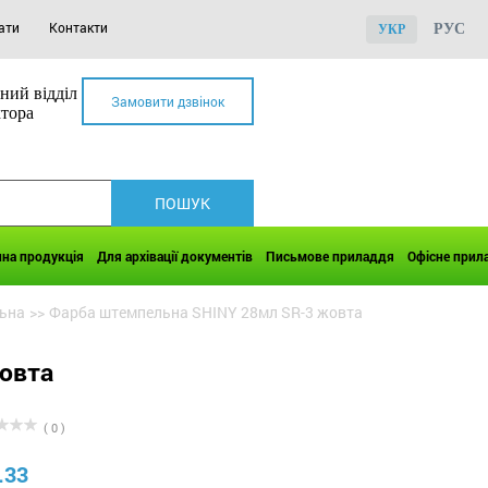
ати
Контакти
РУС
УКР
ний відділ
Замовити дзвінок
ктора
чна продукція
Для архівації документів
Письмове приладдя
Офісне прил
ьна
>>
Фарба штемпельна SHINY 28мл SR-3 жовта
овта
( 0 )
.33