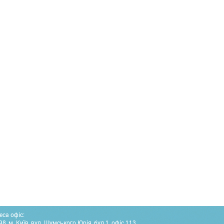
еса офіс:
8, м. Київ, вул. Шумського Юрія, буд.1, офіс 113