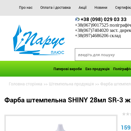
Про нас
Оплата і доставка
Акції
Новини
Сертифік
+38 (098) 029 03 33
+38(067)9017525 поліграфіч
+38(067)7404020 заст. дире
+38(097)4686206 склад
Паперові вироби
Еко продукція
Поліграфі
Головна сторінка
>>
Штемпельна продукція
>>
Фарба штемпел
Фарба штемпельна SHINY 28мл SR-3 ж
159