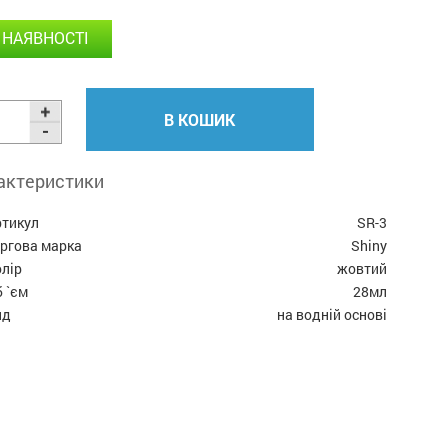
 НАЯВНОСТІ
В КОШИК
актеристики
ртикул
SR-3
оргова марка
Shiny
лір
жовтий
 `єм
28мл
ид
на водній основі