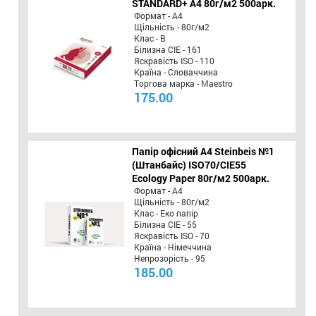
STANDARD+ А4 80г/м2 500арк.
Формат - А4
Щільність - 80г/м2
Клас - B
Білизна CIE - 161
Яскравість ISO - 110
Країна - Словаччина
Торгова марка - Maestro
175.00
Папір офісний A4 Steinbeis №1
(Штанбайс) ISO70/СІЕ55
Ecology Paper 80г/м2 500арк.
Формат - А4
Щільність - 80г/м2
Клас - Еко папір
Білизна CIE - 55
Яскравість ISO - 70
Країна - Німеччина
Непрозорість - 95
185.00