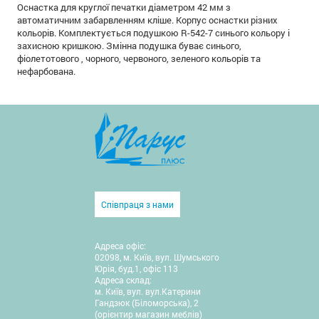
Оснастка для круглої печатки діаметром 42 мм з
автоматичним забарвленням кліше. Корпус оснастки різних
кольорів. Комплектується подушкою R-542-7 синього кольору і
захисною кришкою. Змінна подушка буває синього,
фіолетотового , чорного, червоного, зеленого кольорів та
нефарбована.
Співпраця з нами
Адреса офіс:
02098, м. Київ, вул. Шумського
Юрія, буд.1, офіс 113
Адреса склад:
м. Київ, вул. вул.Катерини
Гандзюк (Біломорська), 2
(орієнтир магазин меблів)