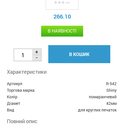
( 0 )
266.10
В НАЯВНОСТІ
В КОШИК
Характеристики
Артикул
R-542
Торгова марка
Shiny
Колір
помаранчевий
Діамет
42мм
Вид
для круглих печаток
Повний опис