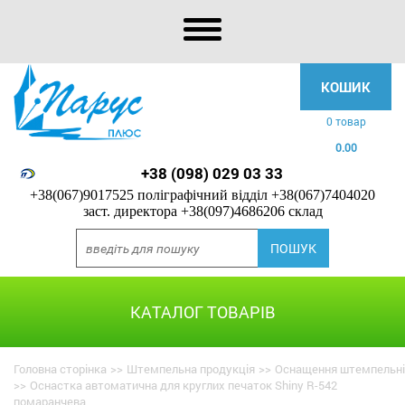
КОШИК
0 товар
0.00
+38 (098) 029 03 33
+38(067)9017525 поліграфічний відділ
+38(067)7404020
заст. директора
+38(097)4686206 склад
КАТАЛОГ ТОВАРІВ
Головна сторінка
>>
Штемпельна продукція
>>
Оснащення штемпельні
>>
Оснастка автоматична для круглих печаток Shiny R-542
помаранчева