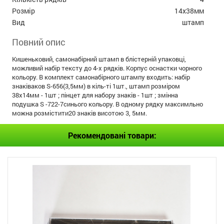
Розмір
14х38мм
Вид
штамп
Повний опис
Кишеньковий, самонабірний штамп в блістерній упаковці,
можливий набір тексту до 4-х рядків. Корпус оснастки чорного
кольору. В комплект самонабірного штампу входить: набір
знаківаков S-656(3,5мм) в кіль-ті 1шт., штамп розміром
38х14мм - 1шт ; пінцет для набору знаків - 1шт ; змінна
подушка S -722-7синього кольору. В одному рядку максимльно
можна розмістити20 знаків висотою 3, 5мм.
Рекомендовані товари: