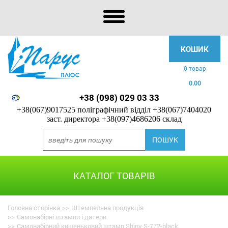
КОШИК
0 товар
0.00
+38 (098) 029 03 33
+38(067)9017525 поліграфічний відділ
+38(067)7404020
заст. директора
+38(097)4686206 склад
КАТАЛОГ ТОВАРІВ
Головна сторінка
>>
Штемпельна продукція
>>
Самонабірні штампи і датери
>>
Самонабірний кишеньковий штамп Shiny S-772-black