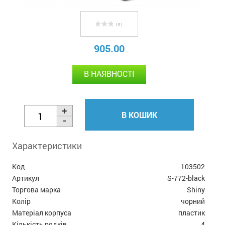
( 0 )
905.00
В НАЯВНОСТІ
В КОШИК
Характеристики
Код
103502
Артикул
S-772-black
Торгова марка
Shiny
Колір
чорний
Матеріал корпуса
пластик
Кількість рядків
4