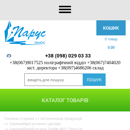
КОШИК
0 товар
0.00
+38 (098) 029 03 33
+38(067)9017525 поліграфічний відділ
+38(067)7404020
заст. директора
+38(097)4686206 склад
КАТАЛОГ ТОВАРІВ
Головна сторінка
>>
Штемпельна продукція
>>
Самонабірні штампи і датери
>>
Самонабірний штамп Trodat 4912 Текст/4