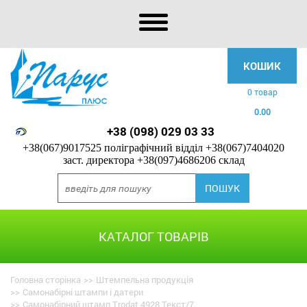
КОШИК
0 товар
0.00
+38 (098) 029 03 33
+38(067)9017525 поліграфічний відділ
+38(067)7404020
заст. директора
+38(097)4686206 склад
КАТАЛОГ ТОВАРІВ
Головна сторінка
>>
Штемпельна продукція
>>
Самонабірні штампи і датери
>>
Самонабірний штамп Trodat 4928 Текст/7