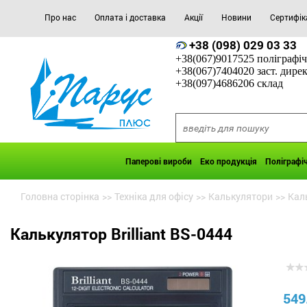
Про нас
Оплата і доставка
Акції
Новини
Сертифік
+38 (098) 029 03 33
+38(067)9017525 поліграфіч
+38(067)7404020 заст. дире
+38(097)4686206 склад
Паперові вироби
Еко продукція
Поліграфі
Головна сторінка
>>
Техніка для офісу
>>
Калькулятори
>>
Каль
Калькулятор Brilliant BS-0444
549