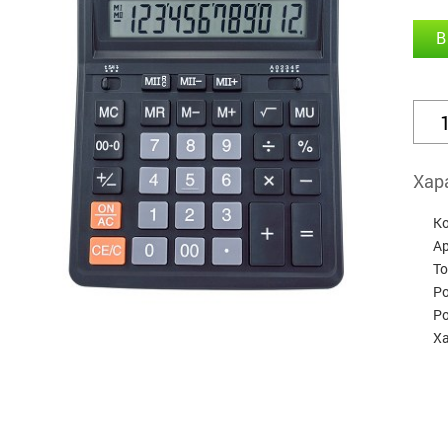
В
Хар
К
А
Т
Р
Р
Х