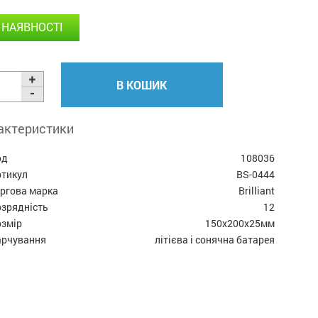
 НАЯВНОСТІ
В КОШИК
актеристики
од
108036
ртикул
BS-0444
оргова марка
Brilliant
озрядність
12
озмір
150x200x25мм
арчування
літієва і сонячна батарея