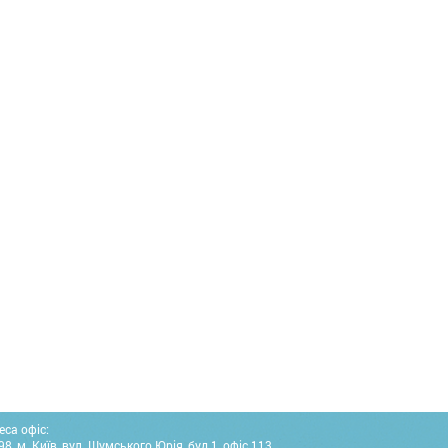
еса офіс:
8, м. Київ, вул. Шумського Юрія, буд.1, офіс 113