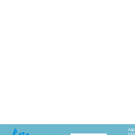
Адр
0209