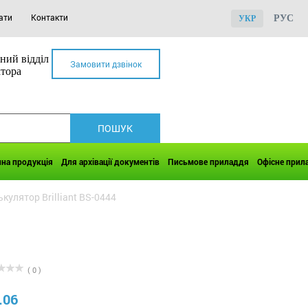
ати
Контакти
РУС
УКР
ний відділ
Замовити дзвінок
ктора
чна продукція
Для архівації документів
Письмове приладдя
Офісне прил
кулятор Brilliant BS-0444
( 0 )
.06