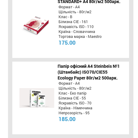
STANDARD+ А4 80г/м2 500арк.
Формат - А4
Щільність - 80г/м2
Клас - B
Білизна CIE - 161
Яскравість ISO - 110
Країна - Словаччина
Торгова марка - Maestro
175.00
Папір офісний A4 Steinbeis №1
(Штанбайс) ISO70/СІЕ55
Ecology Paper 80г/м2 500арк.
Формат - А4
Щільність - 80г/м2
Клас - Еко папір
Білизна CIE - 55
Яскравість ISO - 70
Країна - Німеччина
Непрозорість - 95
185.00