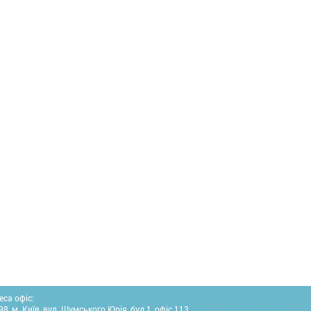
еса офіс:
8, м. Київ, вул. Шумського Юрія, буд.1, офіс 113