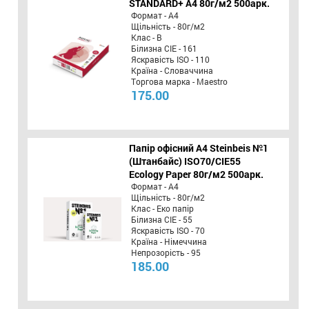
STANDARD+ А4 80г/м2 500арк.
Формат - А4
Щільність - 80г/м2
Клас - B
Білизна CIE - 161
Яскравість ISO - 110
Країна - Словаччина
Торгова марка - Maestro
175.00
Папір офісний A4 Steinbeis №1
(Штанбайс) ISO70/СІЕ55
Ecology Paper 80г/м2 500арк.
Формат - А4
Щільність - 80г/м2
Клас - Еко папір
Білизна CIE - 55
Яскравість ISO - 70
Країна - Німеччина
Непрозорість - 95
185.00