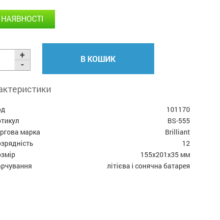
 НАЯВНОСТІ
В КОШИК
актеристики
од
101170
ртикул
BS-555
оргова марка
Brilliant
озрядність
12
озмір
155x201x35 мм
арчування
літієва і сонячна батарея