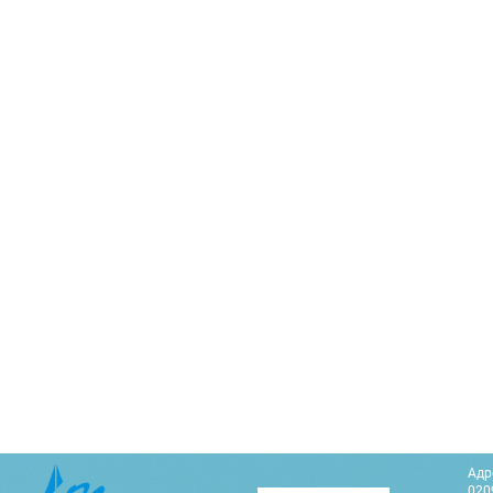
Адр
0209