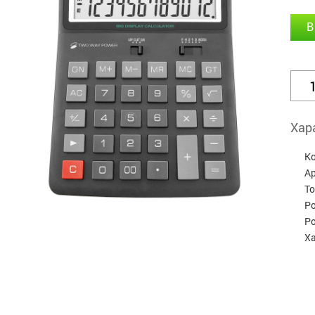
В
Хар
К
А
Т
Р
Р
Х