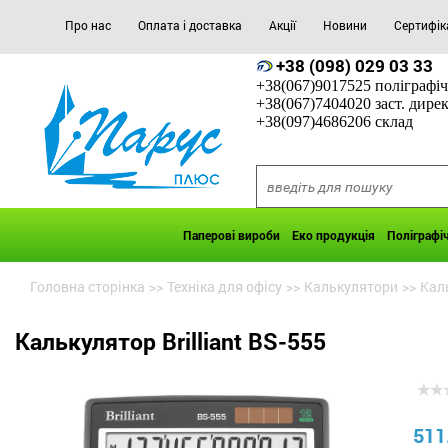
Про нас
Оплата і доставка
Акції
Новини
Сертифік
+38 (098) 029 03 33
+38(067)9017525 поліграфіч
+38(067)7404020 заст. дире
+38(097)4686206 склад
Паперові вироби
Еко продукція
Поліграфі
Головна сторінка
>>
Техніка для офісу
>>
Калькулятори
>>
Каль
Калькулятор Brilliant BS-555
511