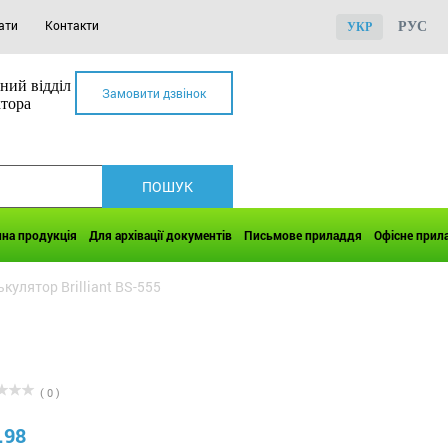
ати
Контакти
РУС
УКР
ний відділ
Замовити дзвінок
ктора
чна продукція
Для архівації документів
Письмове приладдя
Офісне прил
кулятор Brilliant BS-555
( 0 )
.98