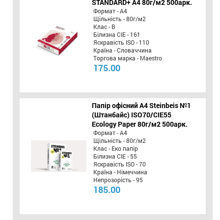
STANDARD+ А4 80г/м2 500арк.
Формат - А4
Щільність - 80г/м2
Клас - B
Білизна CIE - 161
Яскравість ISO - 110
Країна - Словаччина
Торгова марка - Maestro
175.00
Папір офісний A4 Steinbeis №1
(Штанбайс) ISO70/СІЕ55
Ecology Paper 80г/м2 500арк.
Формат - А4
Щільність - 80г/м2
Клас - Еко папір
Білизна CIE - 55
Яскравість ISO - 70
Країна - Німеччина
Непрозорість - 95
185.00