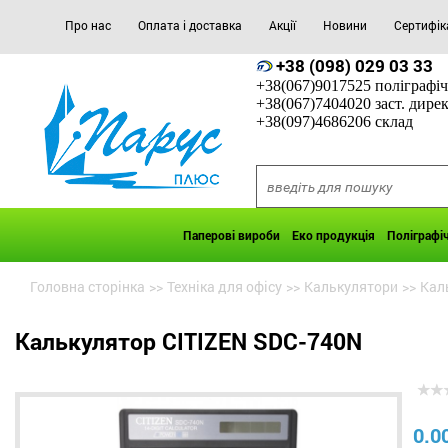
Про нас
Оплата і доставка
Акції
Новини
Сертифік
+38 (098) 029 03 33
+38(067)9017525 поліграфіч
+38(067)7404020 заст. дире
+38(097)4686206 склад
Паперові вироби
Еко продукція
Поліграфі
Головна сторінка
>>
Техніка для офісу
>>
Калькулятори
>>
Кал
Калькулятор CITIZEN SDC-740N
0.0