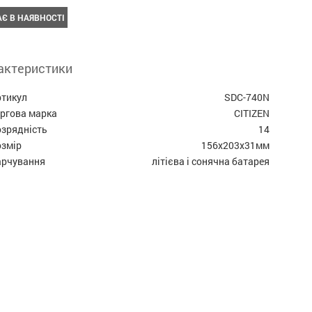
Є В НАЯВНОСТІ
актеристики
ртикул
SDC-740N
оргова марка
СITIZEN
озрядність
14
озмір
156x203x31мм
арчування
літієва і сонячна батарея