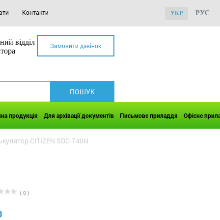
ати
Контакти
РУС
УКР
ний відділ
Замовити дзвінок
ктора
чна продукція
Для архівації документів
Письмове приладдя
Офісне прил
ькулятор CITIZEN SDC-740N
( 0 )
0