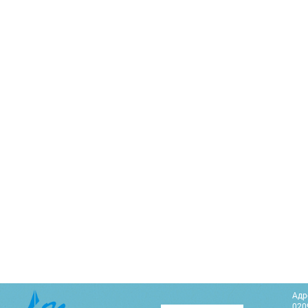
Адр
0209