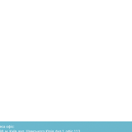
еса офіс:
8, м. Київ, вул. Шумського Юрія, буд.1, офіс 113