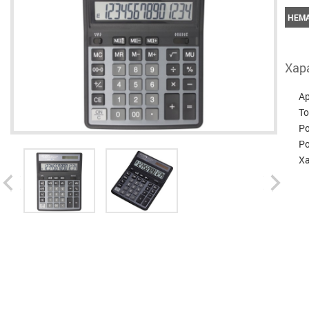
НЕМА
Хар
А
Т
Р
Р
Х