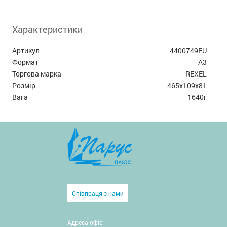
Характеристики
Артикул
4400749EU
Формат
А3
Торгова марка
REXEL
Розмір
465х109х81
Вага
1640г
Співпраця з нами
Адреса офіс: