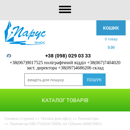
КОШИК
0 товар
0.00
+38 (098) 029 03 33
+38(067)9017525 поліграфічний відділ
+38(067)7404020
заст. директора
+38(097)4686206 склад
КАТАЛОГ ТОВАРІВ
Головна сторінка
>>
Техніка для офісу
>>
Ламінатори
>>
Ламінатор GBC FUSION 3000L A3 125мкм 4400749EU