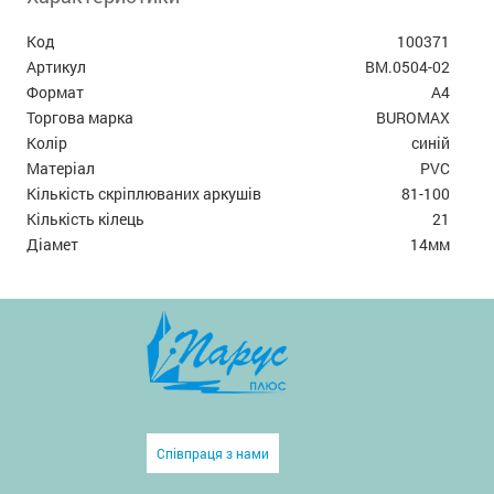
Код
100371
Артикул
BM.0504-02
Формат
А4
Торгова марка
BUROMAX
Колір
синій
Матеріал
PVC
Кількість скріплюваних аркушів
81-100
Кількість кілець
21
Діамет
14мм
Співпраця з нами