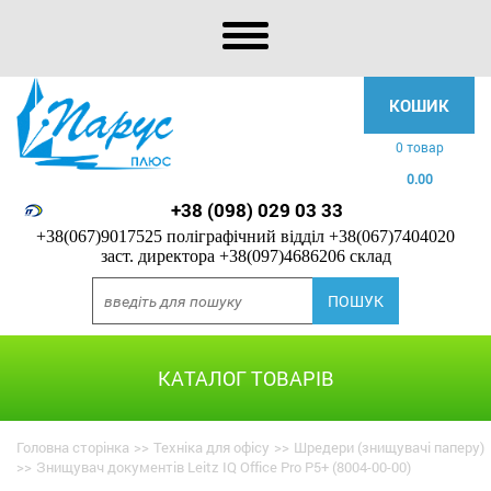
КОШИК
0 товар
0.00
+38 (098) 029 03 33
+38(067)9017525 поліграфічний відділ
+38(067)7404020
заст. директора
+38(097)4686206 склад
КАТАЛОГ ТОВАРІВ
Головна сторінка
>>
Техніка для офісу
>>
Шредери (знищувачі паперу)
>>
Знищувач документів Leitz IQ Office Pro P5+ (8004-00-00)