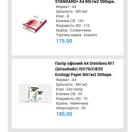
STANDARD+ А4 80г/м2 500арк.
Формат - А4
Щільність - 80г/м2
Клас - B
Білизна CIE - 161
Яскравість ISO - 110
Країна - Словаччина
Торгова марка - Maestro
175.00
Папір офісний A4 Steinbeis №1
(Штанбайс) ISO70/СІЕ55
Ecology Paper 80г/м2 500арк.
Формат - А4
Щільність - 80г/м2
Клас - Еко папір
Білизна CIE - 55
Яскравість ISO - 70
Країна - Німеччина
Непрозорість - 95
185.00