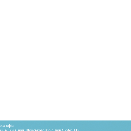
еса офіс:
8, м. Київ, вул. Шумського Юрія, буд.1, офіс 113