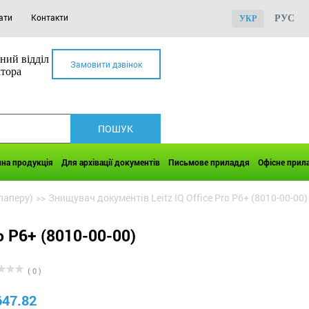
ати
Контакти
РУС
УКР
ний відділ
Замовити дзвінок
ктора
чна продукція
Для архівації документів
Письмове приладдя
Офісне прил
паперу)
>>
Знищувач документів Leitz IQ Office Pro P6+ (8010-00-00)
o P6+ (8010-00-00)
( 0 )
647.82