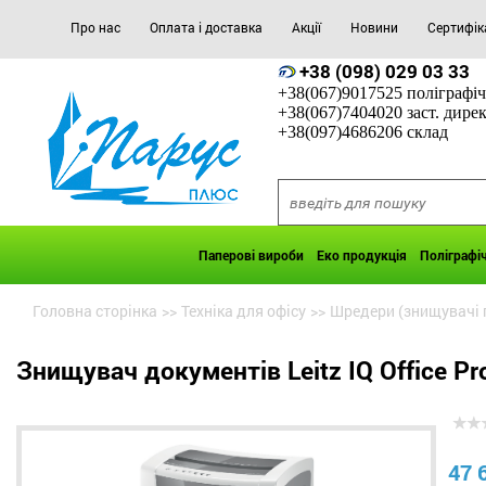
Про нас
Оплата і доставка
Акції
Новини
Сертифік
+38 (098) 029 03 33
+38(067)9017525 поліграфіч
+38(067)7404020 заст. дире
+38(097)4686206 склад
Паперові вироби
Еко продукція
Поліграфі
Головна сторінка
>>
Техніка для офісу
>>
Шредери (знищувачі 
Знищувач документів Leitz IQ Office Pr
47 