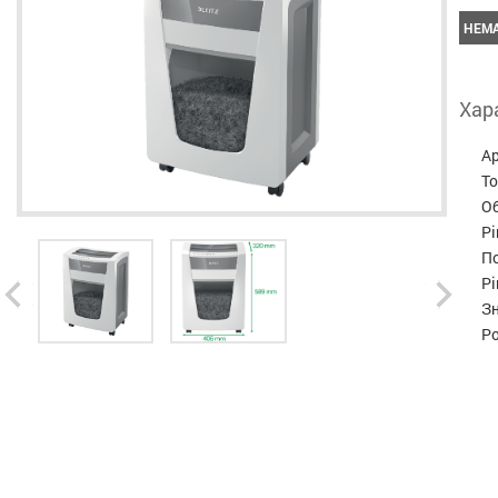
НЕМА
Хар
А
Т
Об
Рі
По
Рі
З
Р