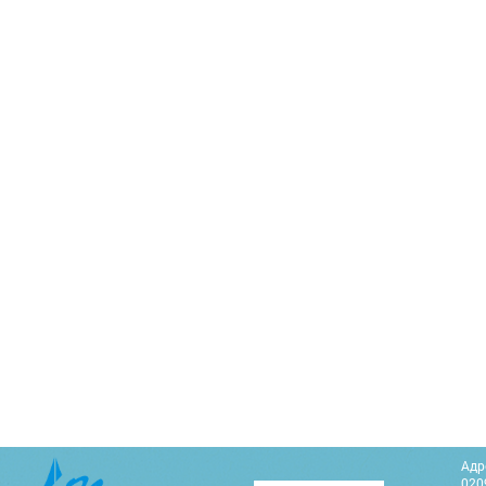
Адр
0209