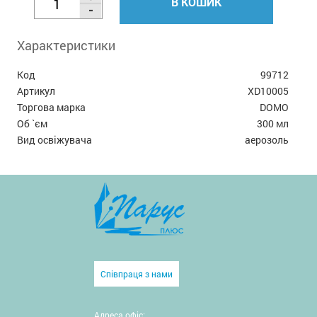
В КОШИК
Характеристики
Код
99712
Артикул
XD10005
Торгова марка
DOMO
Об `єм
300 мл
Вид освіжувача
аерозоль
Співпраця з нами
Адреса офіс: