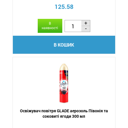
125.58
В
наявності
В КОШИК
Освіжувач повітря GLADE аерозоль Півонія та
соковиті ягоди 300 мл