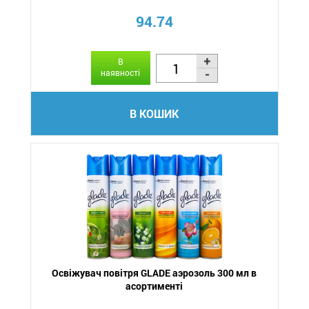
94.74
В
наявності
В КОШИК
Освіжувач повітря GLADE аэрозоль 300 мл в
асортименті