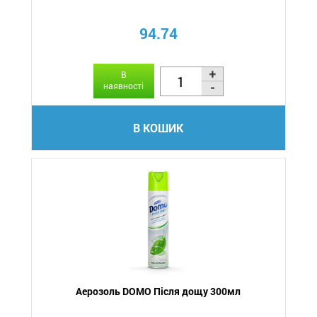
94.74
В
наявності
В КОШИК
Аерозоль DOMO Після дощу 300мл