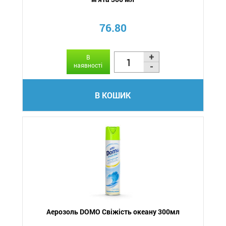
76.80
В
наявності
В КОШИК
Аерозоль DOMO Свіжість океану 300мл