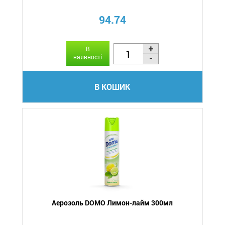
94.74
В
наявності
В КОШИК
Аерозоль DOMO Лимон-лайм 300мл