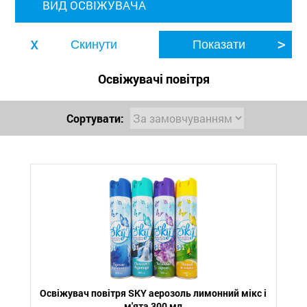
ВИД ОСВІЖУВАЧА
Освіжувачі повітря
Сортувати:
Освіжувач повітря SKY аeрозоль лимонний мікс і
м'ята 300 мл