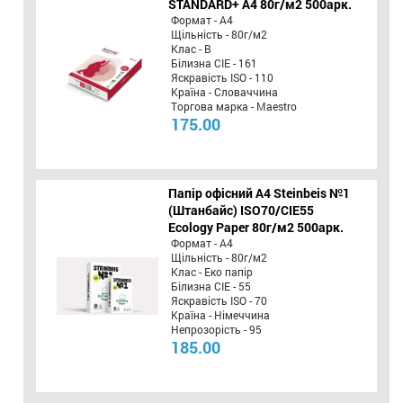
STANDARD+ А4 80г/м2 500арк.
Формат - А4
Щільність - 80г/м2
Клас - B
Білизна CIE - 161
Яскравість ISO - 110
Країна - Словаччина
Торгова марка - Maestro
175.00
Папір офісний A4 Steinbeis №1
(Штанбайс) ISO70/СІЕ55
Ecology Paper 80г/м2 500арк.
Формат - А4
Щільність - 80г/м2
Клас - Еко папір
Білизна CIE - 55
Яскравість ISO - 70
Країна - Німеччина
Непрозорість - 95
185.00