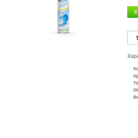
В
Хар
К
А
Т
Об
В