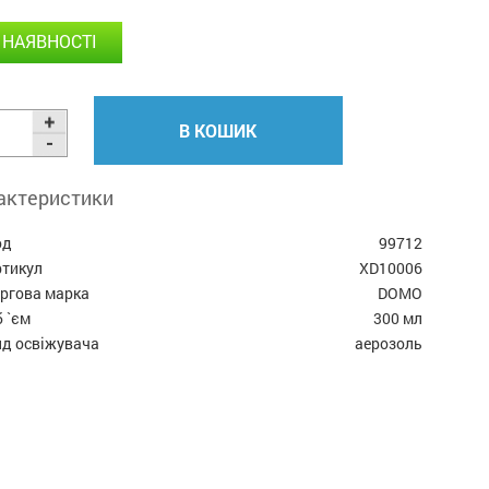
 НАЯВНОСТІ
В КОШИК
актеристики
од
99712
ртикул
XD10006
оргова марка
DOMO
 `єм
300 мл
ид освіжувача
аерозоль