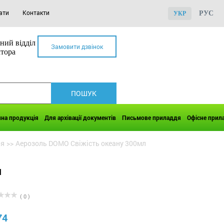
ати
Контакти
РУС
УКР
ний відділ
Замовити дзвінок
ктора
чна продукція
Для архівації документів
Письмове приладдя
Офісне прил
ря
>>
Аерозоль DOMO Свіжість океану 300мл
л
( 0 )
74