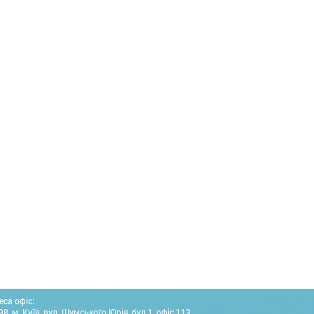
еса офіс:
8, м. Київ, вул. Шумського Юрія, буд.1, офіс 113