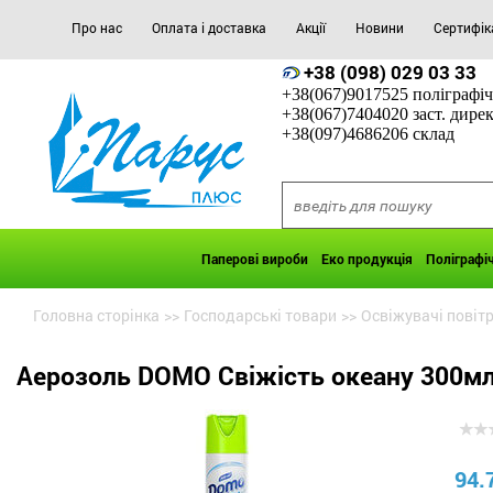
Про нас
Оплата і доставка
Акції
Новини
Сертифік
+38 (098) 029 03 33
+38(067)9017525 поліграфіч
+38(067)7404020 заст. дире
+38(097)4686206 склад
Паперові вироби
Еко продукція
Поліграфі
Головна сторінка
>>
Господарські товари
>>
Освіжувачі повіт
Аерозоль DOMO Свіжість океану 300м
94.