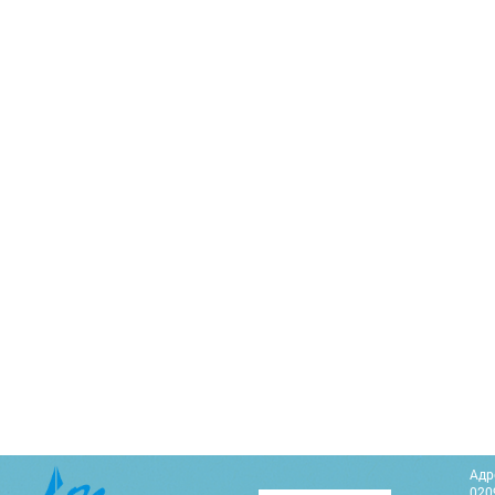
Адр
0209