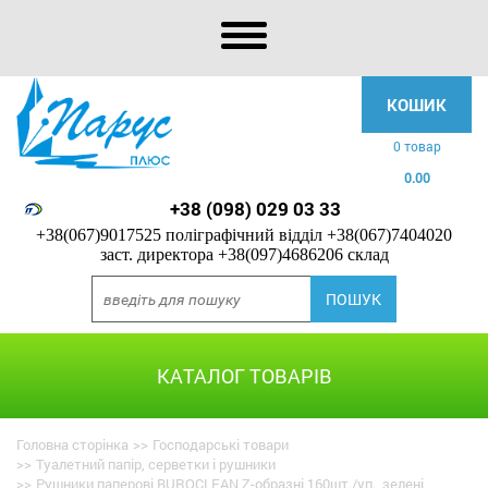
КОШИК
0 товар
0.00
+38 (098) 029 03 33
+38(067)9017525 поліграфічний відділ
+38(067)7404020
заст. директора
+38(097)4686206 склад
КАТАЛОГ ТОВАРІВ
Головна сторінка
>>
Господарські товари
>>
Туалетний папір, серветки і рушники
>>
Рушники паперові BUROCLEAN Z-образні 160шт./уп., зелені